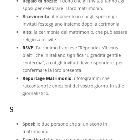
Regalo di nozze:
il dono che gli invitati fanno agli
sposi per celebrare il loro matrimonio.
Ricevimento:
il momento in cui gli sposi e gli
invitati festeggiano insieme dopo la cerimonia.
Rito:
la cerimonia del matrimonio, che può essere
religiosa o civile.
RSVP
: l’acronimo francese “Répondez s’il vous
plaît”, che in italiano significa “È gradita gentile
conferma”, a cui gli invitati devo rispondere, per
confermare la loro presenta.
Reportage Matrimonio
: i fotogrammi che
raccontano le emozioni del vostro giorno, in stile
giornalistico.
S
Sposi:
le due persone che si uniscono in
matrimonio.
Save the date:
una comunicazione carina e