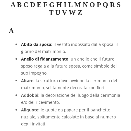
A
B
C
D
E
F
G
H
I
L
M
N
O
P
Q
R
S
T
U
V
W
Z
A
Abito da sposa
:
il vestito indossato dalla sposa, il
giorno del matrimonio.
Anello di fidanzamento
:
un anello che il futuro
sposo regala alla futura sposa, come simbolo del
suo impegno.
Altare:
la struttura dove avviene la cerimonia del
matrimonio, solitamente decorata con fiori.
Addobbi:
la decorazione del luogo della cerimonia
e/o del ricevimento.
Aliquote:
le quote da pagare per il banchetto
nuziale, solitamente calcolate in base al numero
degli invitati.