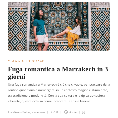
VIAGGIO DI NOZZE
Fuga romantica a Marrakech in 3
giorni
Una fuga romantica a Marrakech è ciò che ci vuole, per staccare dalla
routine quotidiana e immergersi in un contesto magico e stimolante,
tra tradizione e modernità. Con la sua cultura e la tipica atmosfera
vibrante, questa città sa come incantare i sensi e l’anima…
ListaNozzeOnline
,
2 anni ago
0
4 min