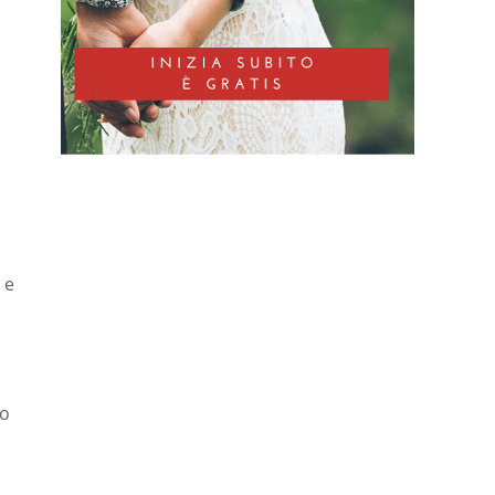
…
 e
ro
.