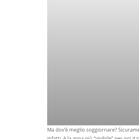
Ma dov’è meglio soggiornare? Sicuramen
infatti, è la zona più “vivibile” per noi 