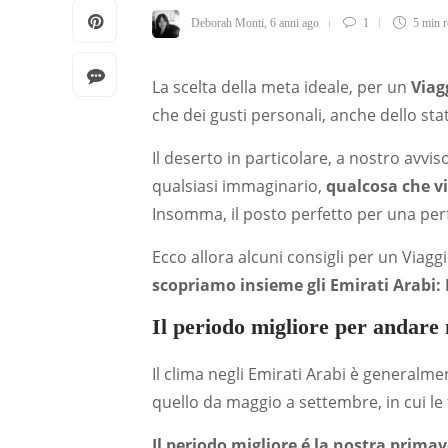
Deborah Monti
,
6 anni ago
1
5 min
r
La scelta della meta ideale, per un
Viag
che dei gusti personali, anche dello sta
Il deserto in particolare, a nostro avvi
qualsiasi immaginario,
qualcosa che v
Insomma, il posto perfetto per una perf
Ecco allora alcuni consigli per un Viagg
scopriamo insieme gli Emirati Arabi:
Il periodo migliore per andare 
Il clima negli Emirati Arabi è generalme
quello da maggio a settembre, in cui l
Il periodo migliore é la nostra prima