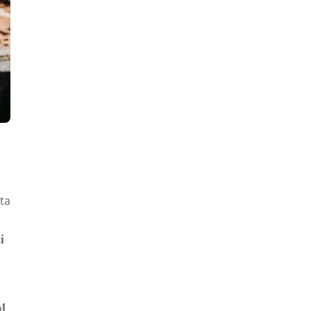
ata
i
al