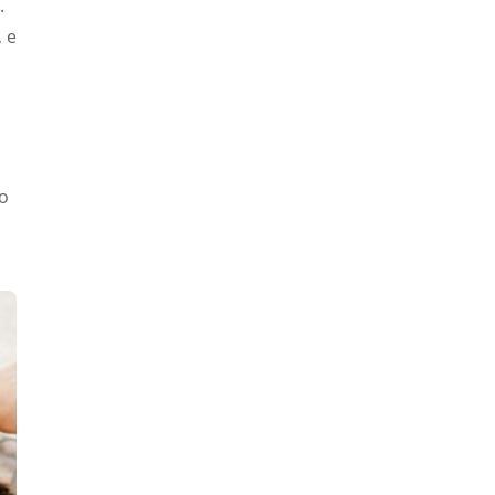
.
 e
io