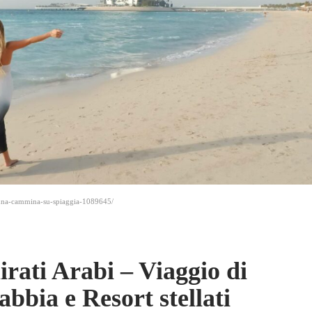
-donna-cammina-su-spiaggia-1089645/
irati Arabi – Viaggio di
abbia e Resort stellati