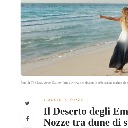
Foto di The Lazy Artist Gallery: https://www.pexels.com/it-it/foto/fotografico
VIAGGIO DI NOZZE
Il Deserto degli Em
Nozze tra dune di s