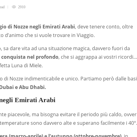
ead
2910
gio di Nozze
negli Emirati Arabi
, deve tenere conto, oltre
to d’animo che si vuole trovare in Viaggio.
so, sa dare vita ad una situazione magica, davvero fuori da
i conquista nel profondo
, che si aggrappa ai vostri ricordi
etta Luna di Miele.
io di Nozze indimenticabile e unico. Partiamo però dalle basi
 Dubai e Abu Dhabi.
negli Emirati Arabi
nte piacevole, ma bisogna evitare il periodo più caldo, ovve
e temperature sono davvero alte e superano facilmente i 40°
vera (marzo-aprile) e l’autunno (ottobre-novembre)
, in