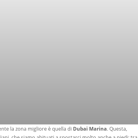
te la zona migliore è quella di
Dubai Marina
. Questa,
italiani, che siamo abituati a spostarci molto anche a piedi: tra