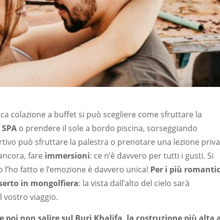
cca colazione a buffet si può scegliere come sfruttare la
a
SPA
o prendere il sole a bordo piscina, sorseggiando
rtivo può sfruttare la palestra o prenotare una lezione priv
 ancora, fare
immersioni
: ce n’è davvero per tutti i gusti. Si
Io l’ho fatto e l’emozione è davvero unica!
Per i più romantic
deserto in mongolfiera
: la vista dall’alto del cielo sarà
l vostro viaggio.
 poi non salire sul
Burj Khalifa, la costruzione più alta 