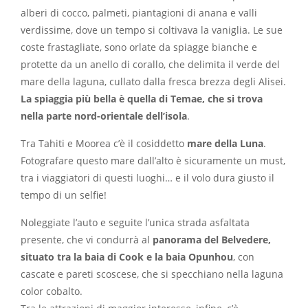
alberi di cocco, palmeti, piantagioni di anana e valli
verdissime, dove un tempo si coltivava la vaniglia. Le sue
coste frastagliate, sono orlate da spiagge bianche e
protette da un anello di corallo, che delimita il verde del
mare della laguna, cullato dalla fresca brezza degli Alisei.
La spiaggia più bella è quella di Temae, che si trova
nella parte nord-orientale dell’isola
.
Tra Tahiti e Moorea c’è il cosiddetto
mare della Luna
.
Fotografare questo mare dall’alto è sicuramente un must,
tra i viaggiatori di questi luoghi… e il volo dura giusto il
tempo di un selfie!
Noleggiate l’auto e seguite l’unica strada asfaltata
presente, che vi condurrà al
panorama del Belvedere,
situato tra la baia di Cook e la baia Opunhou
, con
cascate e pareti scoscese, che si specchiano nella laguna
color cobalto.