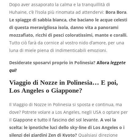
Dopo aver assaporato la calma e la tranquillità di
Huhaine, c’è l’isola più rinomata ad attendervi:
Bora Bora
.
Le spiagge di sabbia bianca, che baciano le acque celesti
di questa meravigliosa isola, danno vita a panorami
mozzafiato, ricchi di pesci coloratissimi, mante e coralli.
Tutto ciò farà da cornice al vostro nido d’amore, per una
luna di miele piena di indimenticabili emozioni.
Desiderate sposarvi proprio in Polinesia?
Allora
leggete
qui!
Viaggio di Nozze in Polinesia… E poi,
Los Angeles o Giappone?
Il Viaggio di Nozze in Polinesia si sposta e continua, ma
dove? Potrete volare a Los Angeles, negli USA o optare per
il
Giappone e tutto il fascino del sol levante.
A voi la
scelta: le ipnotiche luci dello sky-line di Los Angeles o i
silenzi dei giardini Zen di Kyoto?
Qualsiasi direzione