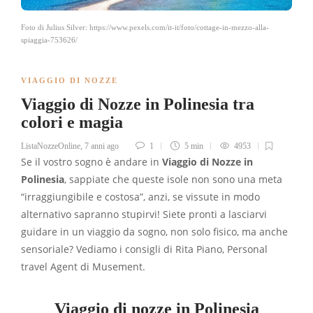
Foto di Julius Silver: https://www.pexels.com/it-it/foto/cottage-in-mezzo-alla-
spiaggia-753626/
VIAGGIO DI NOZZE
Viaggio di Nozze in Polinesia tra
colori e magia
ListaNozzeOnline
,
7 anni ago
1
5 min
4953
Se il vostro sogno è andare in
Viaggio di Nozze in
Polinesia
, sappiate che queste isole non sono una meta
“irraggiungibile e costosa”, anzi, se vissute in modo
alternativo sapranno stupirvi! Siete pronti a lasciarvi
guidare in un viaggio da sogno, non solo fisico, ma anche
sensoriale? Vediamo i consigli di Rita Piano, Personal
travel Agent di Musement.
Viaggio di nozze in Polinesia