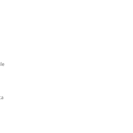
le
ta