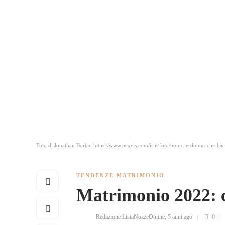
Foto di Jonathan Borba: https://www.pexels.com/it-it/foto/uomo-e-donna-che-bac
TENDENZE MATRIMONIO
Matrimonio 2022: co
Redazione ListaNozzeOnline
,
5 anni ago
0