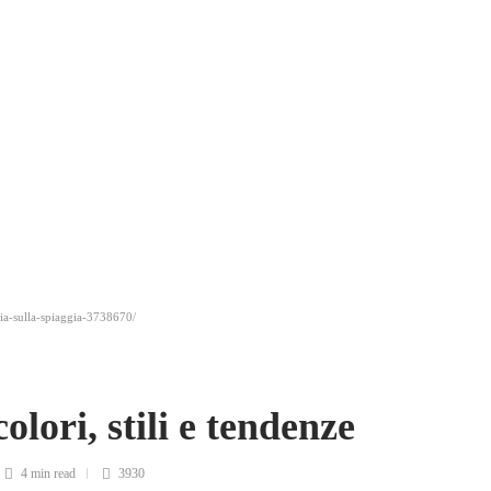
ia-sulla-spiaggia-3738670/
lori, stili e tendenze
4 min
read
3930