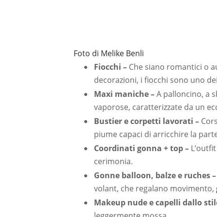
Foto di Melike Benli
Fiocchi –
Che siano romantici o au
decorazioni, i fiocchi sono uno de
Maxi maniche –
A palloncino, a 
vaporose, caratterizzate da un ec
Bustier e corpetti
lavorati –
Cors
piume capaci di arricchire la parte
Coordinati gonna + top –
L’outfi
cerimonia.
Gonne balloon, balze e
ruches
volant, che regalano movimento,
Makeup nude e capelli dallo stil
leggermente mossa.