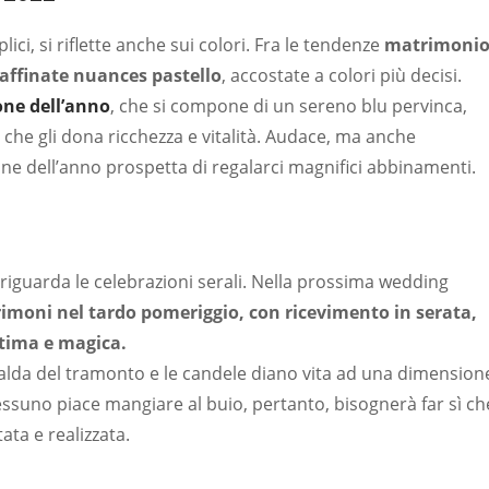
ici, si riflette anche sui colori. Fra le tendenze
matrimoni
 raffinate nuances pastello
, accostate a colori più decisi.
one dell’anno
, che si compone di un sereno blu pervinca,
 che gli dona ricchezza e vitalità. Audace, ma anche
ne dell’anno prospetta di regalarci magnifici abbinamenti.
 riguarda le celebrazioni serali. Nella prossima wedding
imoni nel tardo pomeriggio, con ricevimento in serata,
ntima e magica.
calda del tramonto e le candele diano vita ad una dimension
ssuno piace mangiare al buio, pertanto, bisognerà far sì ch
tata e realizzata.