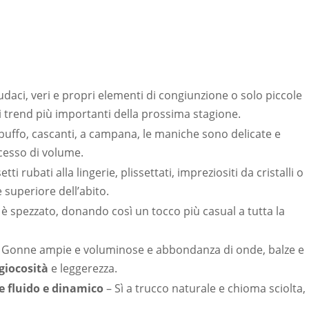
daci, veri e propri elementi di congiunzione o solo piccole
i trend più importanti della prossima stagione.
sbuffo, cascanti, a campana, le maniche sono delicate e
cesso di volume.
etti rubati alla lingerie, plissettati, impreziositi da cristalli o
 superiore dell’abito.
t è spezzato, donando così un tocco più casual a tutta la
–
Gonne ampie e voluminose e abbondanza di onde, balze e
giocosità
e
leggerezza.
e fluido e dinamico
– Sì a trucco naturale e chioma sciolta,