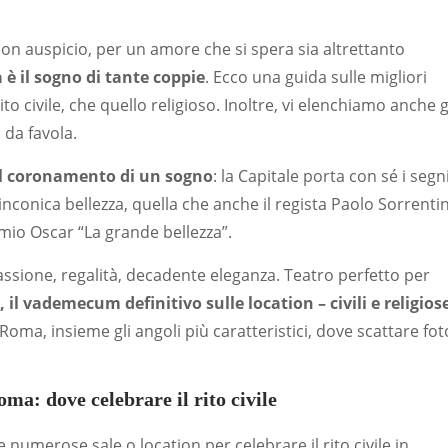
on auspicio, per un amore che si spera sia altrettanto
è il sogno di tante coppie
. Ecco una guida sulle migliori
rito civile, che quello religioso. Inoltre, vi elenchiamo anche g
 da favola.
il coronamento di un sogno
: la Capitale porta con sé i segn
inconica bellezza, quella che anche il regista Paolo Sorrenti
mio Oscar “La grande bellezza”.
passione, regalità, decadente eleganza. Teatro perfetto per
, il vademecum definitivo sulle location – civili e religios
Roma, insieme gli angoli più caratteristici, dove scattare fot
ma: dove celebrare il rito civile
numerose sale o location per celebrare il rito civile in