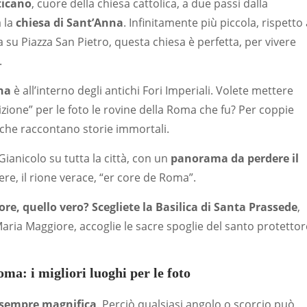
ticano
, cuore della chiesa cattolica, a due passi dalla
a la
chiesa di Sant’Anna
. Infinitamente più piccola, rispetto 
 su Piazza San Pietro, questa chiesa è perfetta, per vivere
.
na
è all’interno degli antichi Fori Imperiali. Volete mettere
izione” per le foto le rovine della Roma che fu? Per coppie
a che raccontano storie immortali.
 Gianicolo su tutta la città, con un
panorama da perdere il
vere, il rione verace, “er core de Roma”.
ore, quello vero? Scegliete la Basilica di Santa Prassede
,
aria Maggiore, accoglie le sacre spoglie del santo protettor
ma: i migliori luoghi per le foto
sempre magnifica
. Perciò qualsiasi angolo o scorcio può