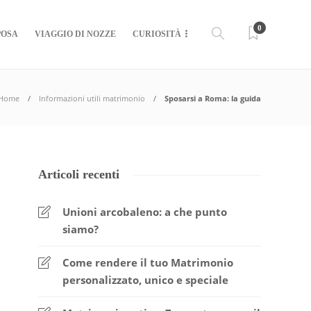
0
POSA
VIAGGIO DI NOZZE
CURIOSITÀ
Home
Informazioni utili matrimonio
Sposarsi a Roma: la guida
Articoli recenti
Unioni arcobaleno: a che punto
siamo?
Come rendere il tuo Matrimonio
personalizzato, unico e speciale