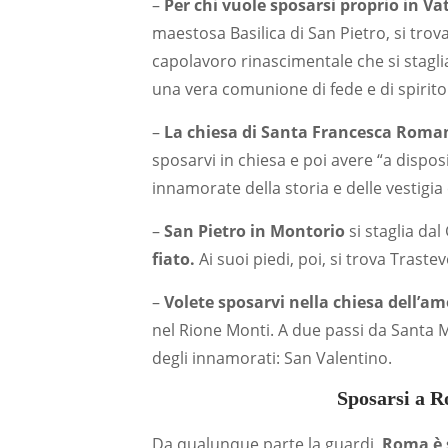
–
Per chi vuole sposarsi proprio in Va
maestosa Basilica di San Pietro, si trov
capolavoro rinascimentale che si staglia
una vera comunione di fede e di spirito
–
La chiesa di Santa Francesca Roma
sposarvi in chiesa e poi avere “a dispos
innamorate della storia e delle vestigi
–
San Pietro in Montorio
si staglia dal
fiato.
Ai suoi piedi, poi, si trova Traste
–
Volete sposarvi nella chiesa dell’am
nel Rione Monti. A due passi da Santa M
degli innamorati: San Valentino.
Sposarsi a Ro
Da qualunque parte la guardi,
Roma è 