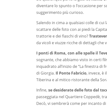
diventare lo spunto o l’occasione per s
suggerimento più curioso.
Salendo in cima a qualsiasi colle di cui 
scattare delle foto con ai piedi la Capi
trattorie e dei fiaschi di vino?
Trastever
da vicoli e viuzze ricche di dettagli che
I ponti di Roma, con alle spalle il Tev
sognante, che abbiamo visto in certi fi
inquadrato all’inizio de “La finestra di
di Giorgia.
Il Ponte Fabricio
, invece, è 
Tiberina e al mitico ristorante della So
Infine,
se desiderate delle foto dal to
passeggiata nel Quartiere Coppedè, tra l
Decò, vi sembrerà come per incanto di t