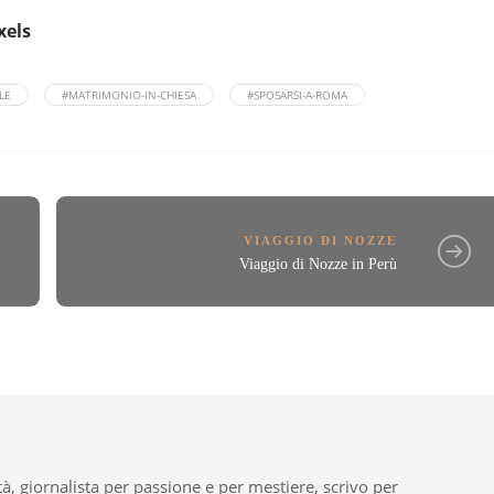
xels
LE
#MATRIMONIO-IN-CHIESA
#SPOSARSI-A-ROMA
VIAGGIO DI NOZZE
Viaggio di Nozze in Perù
tà, giornalista per passione e per mestiere, scrivo per