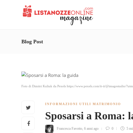
Blog Post
Foto di Dimitri Kuliuk da Pexels https://www.pexels.com/it-it/@imagestudio/
INFORMAZIONI UTILI MATRIMONIO
Sposarsi a Roma: l
Francesca Favotto
,
6 anni ago
0
5 m