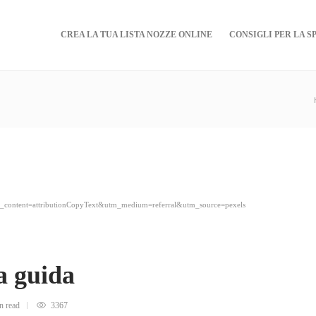
CREA LA TUA LISTA NOZZE ONLINE
CONSIGLI PER LA S
?utm_content=attributionCopyText&utm_medium=referral&utm_source=pexels
a guida
in
read
3367