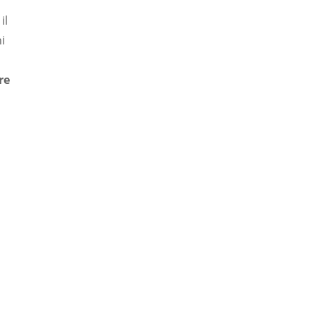
il
i
re