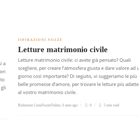
ISPIRAZIONI NOZZE
Letture matrimonio civile
Letture matrimonio civile: ci avete già pensato? Quali
i a
scegliere, per creare l’atmosfera giusta e dare valore ad 
ori
giorno così importante? Di seguito, vi suggeriamo le più
ito
belle promesse d’amore, per trovare le letture più adatte
gli
al vostro matrimonio civile.
Redazione ListaNozzeOnline
,
6 anni ago
0
5 min
read