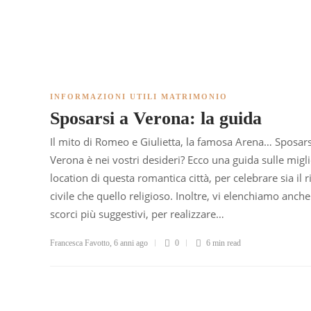
INFORMAZIONI UTILI MATRIMONIO
Sposarsi a Verona: la guida
Il mito di Romeo e Giulietta, la famosa Arena… Sposars
Verona è nei vostri desideri? Ecco una guida sulle migli
location di questa romantica città, per celebrare sia il r
civile che quello religioso. Inoltre, vi elenchiamo anche 
scorci più suggestivi, per realizzare…
Francesca Favotto
,
6 anni ago
0
6 min
read