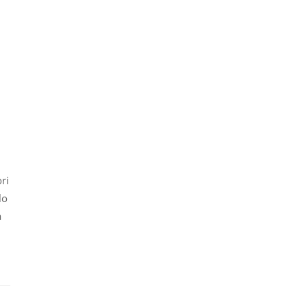
ri
lo
a