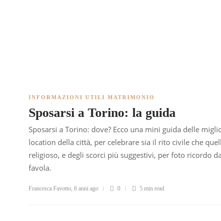
INFORMAZIONI UTILI MATRIMONIO
Sposarsi a Torino: la guida
Sposarsi a Torino: dove? Ecco una mini guida delle miglio
location della città, per celebrare sia il rito civile che quel
religioso, e degli scorci più suggestivi, per foto ricordo d
favola.
Francesca Favotto
,
6 anni ago
0
5 min
read