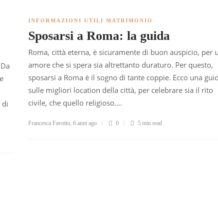
INFORMAZIONI UTILI MATRIMONIO
Sposarsi a Roma: la guida
Roma, città eterna, è sicuramente di buon auspicio, per 
amore che si spera sia altrettanto duraturo. Per questo,
 Da
sposarsi a Roma è il sogno di tante coppie. Ecco una gui
 e
sulle migliori location della città, per celebrare sia il rito
civile, che quello religioso….
 di
Francesca Favotto
,
6 anni ago
0
5 min
read