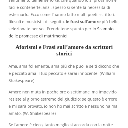
sentimento talmente forte, che quando lo si prova non è
facile contenerle, anzi, spesso si sente la necessità di
esternarlo. Ecco come l’hanno fatto molti poeti, scrittori,
filosofi e musicisti: di seguito,
le frasi sull’amore
più belle,
selezionate per voi. Prendetene spunto per lo
Scambio
delle promesse di matrimonio
!
Aforismi e Frasi sull’amore
da scrittori
storici
Ama, ama follemente, ama più che puoi e se ti dicono che
è peccato ama il tuo peccato e sarai innocente. (William
Shakespeare)
Amore non muta in poche ore o settimane, ma impavido
resiste al giorno estremo del giudizio: se questo è errore
e mi sarà provato, io non ho mai scritto e nessuno ha mai
amato. (W. Shakespeare)
Se l’amore è cieco, tanto meglio si accorda con la notte.