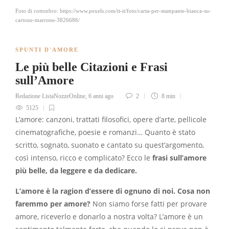
Foto di cottonbro: https://www.pexels.com/it-it/foto/carta-per-stampante-bianca-su-
cartone-marrone-3826686/
SPUNTI D'AMORE
Le più belle Citazioni e Frasi
sull’Amore
Redazione ListaNozzeOnline
,
6 anni ago
2
8 min
5125
L’amore: canzoni, trattati filosofici, opere d’arte, pellicole
cinematografiche, poesie e romanzi… Quanto è stato
scritto, sognato, suonato e cantato su quest’argomento,
così intenso, ricco e complicato? Ecco le
frasi sull’amore
più belle, da leggere e da dedicare.
L’amore è la ragion d’essere di ognuno di noi. Cosa non
faremmo per amore?
Non siamo forse fatti per provare
amore, riceverlo e donarlo a nostra volta? L’amore è un