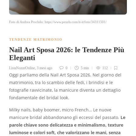
Foto di Andrea Prochilo: https://www.pexels.com/it-it/foto/34311501/
TENDENZE MATRIMONIO
Nail Art Sposa 2026: le Tendenze Più
Eleganti
ListaNozzeOnline
,
3 mesi ago
0
5 min
112
Oggi parliamo della Nail Art Sposa 2026. Nel giorno del
matrimonio, tra lo scambio delle fedi, i brindisi e le
fotografie ravvicinate, la manicure diventa un dettaglio
fondamentale del bridal look.
Milky nails, baby boomer, micro French… Le nuove
manicure bridal abbandonano gli eccessi del passato.
Le
parole chiave sono delicatezza e minimalismo, texture
luminose e colori soft, che valorizzano le mani, senza