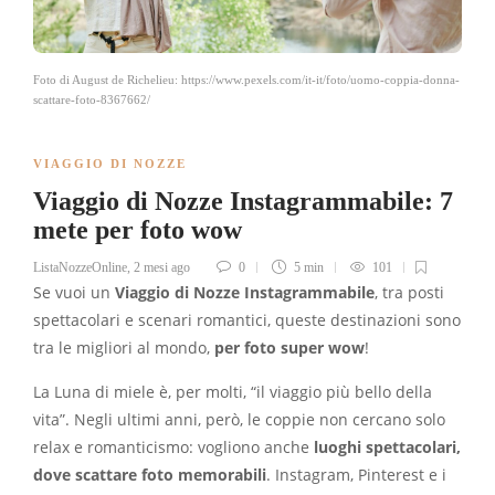
Foto di August de Richelieu: https://www.pexels.com/it-it/foto/uomo-coppia-donna-
scattare-foto-8367662/
VIAGGIO DI NOZZE
Viaggio di Nozze Instagrammabile: 7
mete per foto wow
ListaNozzeOnline
,
2 mesi ago
0
5 min
101
Se vuoi un
Viaggio di Nozze Instagrammabile
, tra posti
spettacolari e scenari romantici, queste destinazioni sono
tra le migliori al mondo,
per foto super wow
!
La Luna di miele è, per molti, “il viaggio più bello della
vita”. Negli ultimi anni, però, le coppie non cercano solo
relax e romanticismo: vogliono anche
luoghi spettacolari,
dove scattare foto memorabili
. Instagram, Pinterest e i