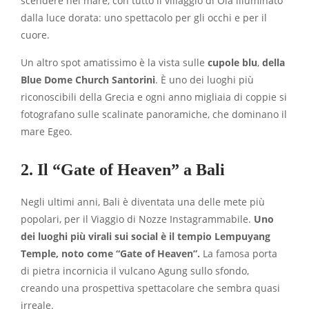
scendere nel mare, con tutto il villaggio di Oia illuminato
dalla luce dorata: uno spettacolo per gli occhi e per il
cuore.
Un altro spot amatissimo è la vista sulle
cupole blu
,
della
Blue Dome Church Santorini
. È uno dei luoghi più
riconoscibili della Grecia e ogni anno migliaia di coppie si
fotografano sulle scalinate panoramiche, che dominano il
mare Egeo.
2. Il “Gate of Heaven” a Bali
Negli ultimi anni, Bali è diventata una delle mete più
popolari, per il Viaggio di Nozze Instagrammabile.
Uno
dei luoghi più virali sui social è il tempio Lempuyang
Temple, noto come “Gate of Heaven”.
La famosa porta
di pietra incornicia il vulcano Agung sullo sfondo,
creando una prospettiva spettacolare che sembra quasi
irreale.