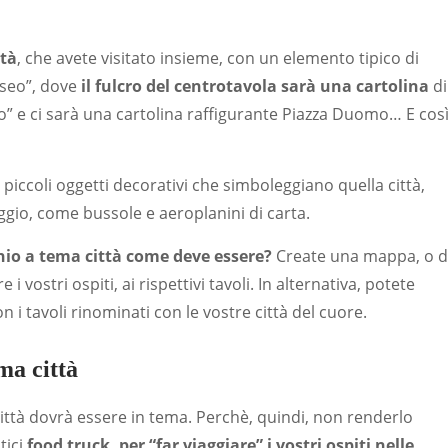
ttà
, che avete visitato insieme, con un elemento tipico di
sseo”, dove
il fulcro del centrotavola sarà una cartolina
di
” e ci sarà una cartolina raffigurante Piazza Duomo… E cos
 piccoli oggetti decorativi che simboleggiano quella città,
aggio, come bussole e aeroplanini di carta.
nio a tema città come deve essere?
Create una mappa, o d
re i vostri ospiti, ai rispettivi tavoli. In alternativa, potete
 i tavoli rinominati con le vostre città del cuore.
ma città
ttà dovrà essere in tema. Perchè, quindi, non renderlo
tici
food truck, per “far viaggiare” i vostri ospiti nelle