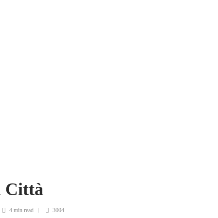
 Città
4 min
read
3004