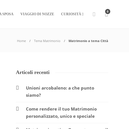
0
A SPOSA
VIAGGIO DI NOZZE
CURIOSITÀ
Home
Tema Matrimonio
Matrimonio a tema Città
Articoli recenti
Unioni arcobaleno: a che punto
siamo?
Come rendere il tuo Matrimonio
personalizzato, unico e speciale