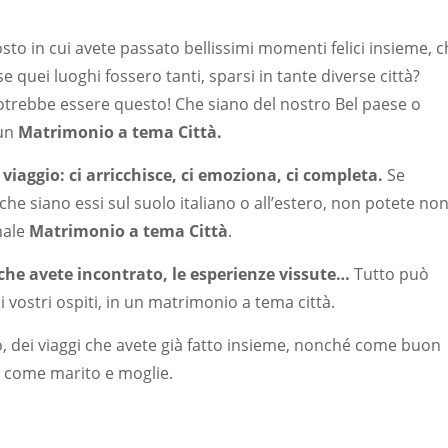
sto in cui avete passato bellissimi momenti felici insieme, 
e quei luoghi fossero tanti, sparsi in tante diverse città?
potrebbe essere questo! Che siano del nostro Bel paese o
 un
Matrimonio a tema Città.
viaggio: ci arricchisce, ci emoziona, ci completa.
Se
 che siano essi sul suolo italiano o all’estero, non potete no
nale
Matrimonio a tema Città
.
e che avete incontrato, le esperienze vissute…
Tutto può
i vostri ospiti, in un matrimonio a tema città.
 dei viaggi che avete già fatto insieme, nonché come buon
o, come marito e moglie.