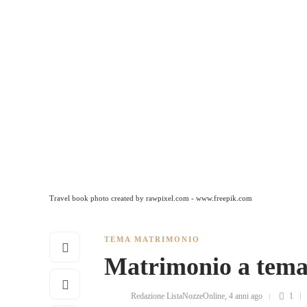
Travel book photo created by rawpixel.com - www.freepik.com
TEMA MATRIMONIO
Matrimonio a tema
Redazione ListaNozzeOnline
,
4 anni ago
1