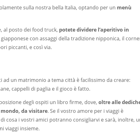
olamente sulla nostra bella Italia, optando per un
menù
e, al posto dei food truck,
potete dividere l’aperitivo in
r giapponese con assaggi della tradizione nipponica, il corne
ri piccanti, e così via.
iti ad un matrimonio a tema città è facilissimo da creare:
ne, cappelli di paglia e il gioco è fatto.
posizione degli ospiti un libro firme, dove,
oltre alle dedich
 mondo, da visitare
. Se il vostro amore per i viaggi è
di cosa i vostri amici potranno consigliarvi e sarà, inoltre, u
i viaggi insieme.