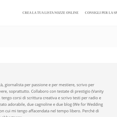
CREA LA TUA LISTA NOZZE ONLINE
CONSIGLI PER LA S
tà, giornalista per passione e per mestiere, scrivo per
vere, soprattutto. Collaboro con testate di prestigio (Vanity
), tengo corsi di scrittura creativa e scrivo testi per radio e
zato adorabile, due cagnoline e due blog (We for Wedding
on cui mi tengo affacendata nel tempo libero. Perché di