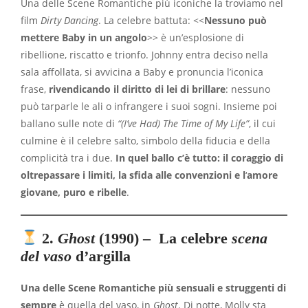
Una delle Scene Romantiche più iconiche la troviamo nel
film
Dirty Dancing
. La celebre battuta: <<
Nessuno può
mettere Baby in un angolo
>> è un’esplosione di
ribellione, riscatto e trionfo. Johnny entra deciso nella
sala affollata, si avvicina a Baby e pronuncia l’iconica
frase,
rivendicando il diritto di lei di brillare
: nessuno
può tarparle le ali o infrangere i suoi sogni. Insieme poi
ballano sulle note di
“(I’ve Had) The Time of My Life”
, il cui
culmine è il celebre salto, simbolo della fiducia e della
complicità tra i due.
In quel ballo c’è tutto: il
coraggio
di
oltrepassare i limiti, la sfida alle convenzioni e l
‘
amore
giovane, puro e ribelle
.
2
.
Ghost
(1990) – La celebre
scena
del vaso
d’argilla
Una
delle Scene Romantiche più sensuali e struggenti di
sempre
è quella del vaso, in
Ghost
. Di notte, Molly sta