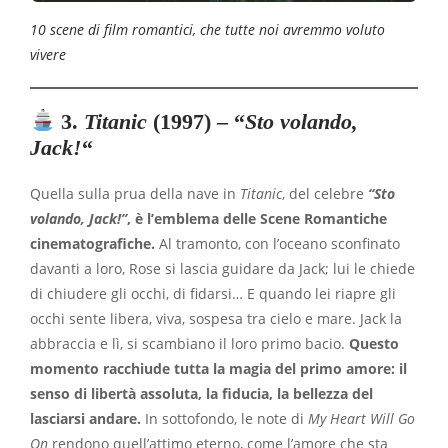
10 scene di film romantici, che tutte noi avremmo voluto
vivere
3
.
Titanic
(1997) – “
Sto volando,
Jack!
“
Quella sulla prua della nave in
Titanic
, del celebre
“Sto
volando, Jack!”
, è l’emblema delle Scene Romantiche
cinematografiche.
Al tramonto, con l’oceano sconfinato
davanti a loro, Rose si lascia guidare da Jack; lui le chiede
di chiudere gli occhi, di fidarsi… E quando lei riapre gli
occhi sente libera, viva, sospesa tra cielo e mare. Jack la
abbraccia e lì, si scambiano il loro primo bacio.
Questo
momento racchiude tutta la magia del primo amore: il
senso di libertà assoluta, la fiducia, la bellezza del
lasciarsi andare.
In sottofondo, le note di
My Heart Will Go
On
rendono quell’attimo eterno, come l’amore che sta