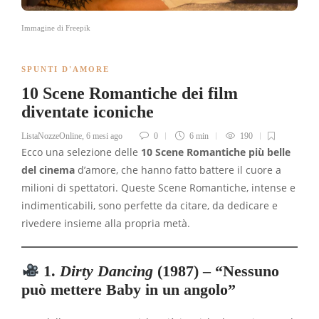
Immagine di Freepik
SPUNTI D'AMORE
10 Scene Romantiche dei film
diventate iconiche
ListaNozzeOnline
,
6 mesi ago
0
6 min
190
Ecco una selezione delle
10 Scene Romantiche più belle
del cinema
d’amore, che hanno fatto battere il cuore a
milioni di spettatori. Queste Scene Romantiche, intense e
indimenticabili, sono perfette da citare, da dedicare e
rivedere insieme alla propria metà.
1.
Dirty Dancing
(1987) – “Nessuno
può mettere Baby in un angolo”