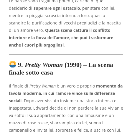
Le parole sono fragili ma potenti, cariche di quel
desiderio di
superare ogni ostacolo
, per stare con lei,
mentre la pioggia scroscia intorno a loro, quasi a
scandire la purificazione di vecchi pregiudizi e la nascita
di un amore vero.
Questa scena cattura il conflitto
interiore e la forza dell’amore, che può trasformare
anche i cuori più orgogliosi
.
9.
Pretty Woman
(1990) – La scena
finale sotto casa
Il finale di
Pretty Woman
è un vero e proprio
momento da
favola moderna, in cui l’amore vince sulle differenze
sociali.
Dopo aver vissuto insieme una storia intensa e
inaspettata, Edward decide di non perdere la sua Vivian e
va sotto il suo appartamento, con una limousine e un
mazzo di rose rosse, si arrampica da lei, suona il
campanello e invita lei, sorpresa e felice, a uscire con lui.