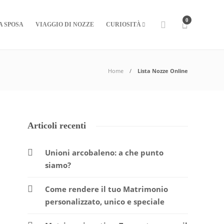
0
A SPOSA
VIAGGIO DI NOZZE
CURIOSITÀ
Home
Lista Nozze Online
Articoli recenti
Unioni arcobaleno: a che punto
siamo?
Come rendere il tuo Matrimonio
personalizzato, unico e speciale