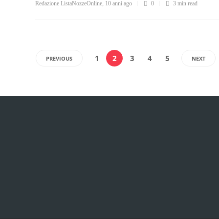
Redazione ListaNozzeOnline
,
10 anni ago
0
3 min
read
1
2
3
4
5
PREVIOUS
NEXT