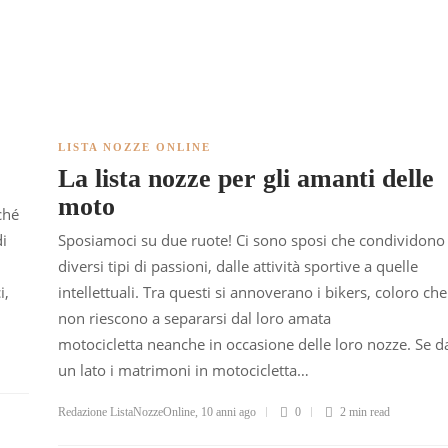
LISTA NOZZE ONLINE
La lista nozze per gli amanti delle
moto
ché
Sposiamoci su due ruote! Ci sono sposi che condividono
di
diversi tipi di passioni, dalle attività sportive a quelle
intellettuali. Tra questi si annoverano i bikers, coloro che
i,
non riescono a separarsi dal loro amata
motocicletta neanche in occasione delle loro nozze. Se d
un lato i matrimoni in motocicletta…
Redazione ListaNozzeOnline
,
10 anni ago
0
2 min
read