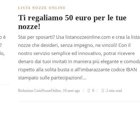
LISTA NOZZE ONLINE
?
Ti regaliamo 50 euro per le tue
!
nozze!
o è
Stai per sposarti? Usa listanozzeonline.com e crea la lista
?
nozze che desideri, senza impegno, ne vincoli! Con il
do,
nostro servizio semplice ed innovativo, potrai ricevere
denaro dai tuoi invitati in maniera più elegante e comod
rispetto alla solita busta o all’imbarazzante codice IBAN
stampato sulle partecipazioni!…
Redazione ListaNozzeOnline
,
10 anni ago
0
2 min
read