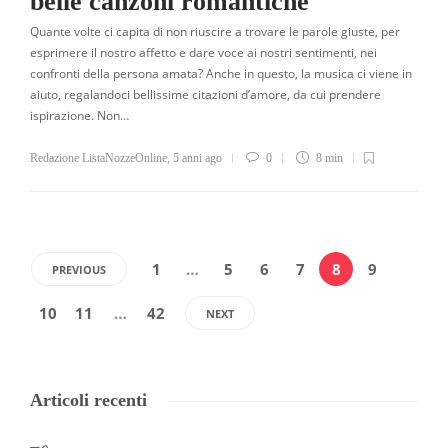
belle canzoni romantiche
Quante volte ci capita di non riuscire a trovare le parole giuste, per
esprimere il nostro affetto e dare voce ai nostri sentimenti, nei
confronti della persona amata? Anche in questo, la musica ci viene in
aiuto, regalandoci bellissime citazioni d’amore, da cui prendere
ispirazione. Non…
Redazione ListaNozzeOnline
,
5 anni ago
0
8 min
1
…
5
6
7
8
9
PREVIOUS
10
11
…
42
NEXT
Articoli recenti