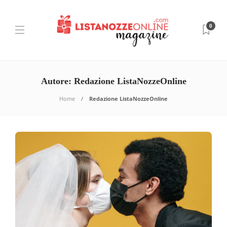
0
Autore:
Redazione ListaNozzeOnline
Home
Redazione ListaNozzeOnline