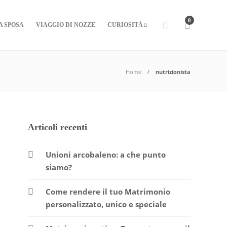
0
A SPOSA
VIAGGIO DI NOZZE
CURIOSITÀ
Home
nutrizionista
Articoli recenti
Unioni arcobaleno: a che punto
siamo?
Come rendere il tuo Matrimonio
personalizzato, unico e speciale