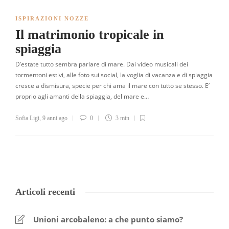
ISPIRAZIONI NOZZE
Il matrimonio tropicale in
spiaggia
D’estate tutto sembra parlare di mare. Dai video musicali dei
tormentoni estivi, alle foto sui social, la voglia di vacanza e di spiaggia
cresce a dismisura, specie per chi ama il mare con tutto se stesso. E’
proprio agli amanti della spiaggia, del mare e…
Sofia Ligi
,
9 anni ago
0
3 min
Articoli recenti
Unioni arcobaleno: a che punto siamo?